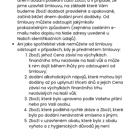
dnem dodání poslední části Zboží, a v případě, že
jsme uzavřeli Smlouvu, na základě které Vám
budeme Zboží dodávat pravidelně a opakovaně,
začíná běžet dnem dodání první dodávky. Od
Smlouvy můžete odstoupit jakýmkoliv
prokazatelným způsobem (zejména zasláním e-
mailu nebo dopisu na Naše adresy uvedené u
Našich identifikačních údajů).
Ani jako spotřebitel však nemůžete od Smlouvy
odstoupit v případech, kdy je předmětem Smlouvy:
Zboží, jehož Cena závisí na výchylkách
finančního trhu nezávisle na Naší vůli a může
k nim dojít během lhůty pro odstoupení od
Smlouvy;
dodání alkoholických nápojů, které mohou být
dodány až po uplynutí třiceti dnů a jejich Cena
závisí na výchylkách finančního trhu
nezávislých na Naší vůli;
Zboží, které bylo upraveno podle Vašeho přání
nebo pro Vaši osobu;
Zboží, které podléhá rychlé zkáze a Zboží, které
bylo po dodání nenávratně smíseno s jiným;
Zboží v uzavřeném obalu, které bylo z obalu
vyňato a z hygienických důvodů jej není