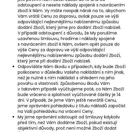
odstoupení a nesete náklady spojené s navrácením
zboží k Nám. Vy máte naopak nárok na to, abychom
Vám vrátili Cenu za dopravu, avšak pouze ve výši
odpovídající nejlevnějšímu nabízenému způsobu
dodání Zboží, který jsme pro dodání Zboží nabízeli.
V případě odstoupení z důvodu, že My porušíme
uzavřenou Smlouvu, hradíme i náklady spojené
s navrácením zboží k Nám, ovšem opět pouze do
výše Ceny za dopravu ve výši odpovídající
nejlevnějšímu nabízenému způsobu dodání Zboží,
který jsme při dodání Zboží nabízeli.
Odpovídáte Nám škodu v případech, kdy bude Zboží
poškozeno v důsledku Vašeho nakládání s ním jinak,
než je nutné s ním nakládat s ohledem na jeho
povahu a vlastnosti. Způsobenou škodu Vám
v takovém případě vyúčtujeme poté, co Nám Zboží
bude vráceno a splatnost vyúčtované částky je 14
dní. V případě, že jsme Vám ještě nevrátili Cenu,
jsme oprávněni pohledávku z titulu nákladů započíst
na Vaši pohledávku na vrácení Ceny.
My jsme oprávněni odstoupit od Smlouvy kdykoliv
před tím, než Vám dodáme Zboží, pokud existují
objektivní důvody, proč není možné Zboží dodat