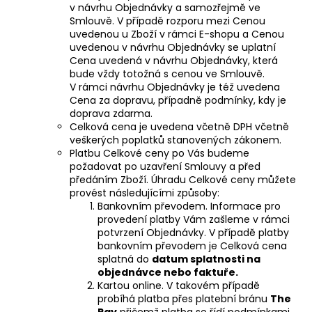
v návrhu Objednávky a samozřejmě ve
Smlouvě. V případě rozporu mezi Cenou
uvedenou u Zboží v rámci E-shopu a Cenou
uvedenou v návrhu Objednávky se uplatní
Cena uvedená v návrhu Objednávky, která
bude vždy totožná s cenou ve Smlouvě.
V rámci návrhu Objednávky je též uvedena
Cena za dopravu, případně podmínky, kdy je
doprava zdarma.
Celková cena je uvedena včetně DPH včetně
veškerých poplatků stanovených zákonem.
Platbu Celkové ceny po Vás budeme
požadovat po uzavření Smlouvy a před
předáním Zboží. Úhradu Celkové ceny můžete
provést následujícími způsoby:
Bankovním převodem. Informace pro
provedení platby Vám zašleme v rámci
potvrzení Objednávky. V případě platby
bankovním převodem je Celková cena
splatná do
datum splatnosti na
objednávce nebo faktuře.
Kartou online. V takovém případě
probíhá platba přes platební bránu
The
Pay
přičemž platba se řídí podmínkami