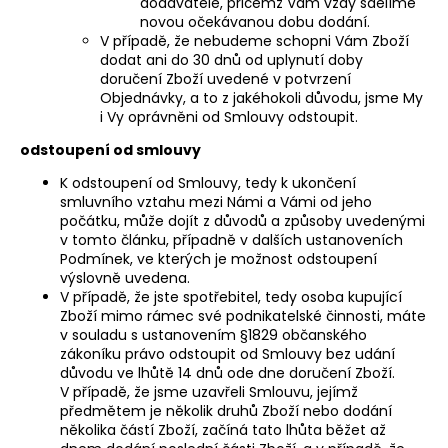
dodavatele, přičemž Vám vždy sdělíme
novou očekávanou dobu dodání.
V případě, že nebudeme schopni Vám Zboží
dodat ani do 30 dnů od uplynutí doby
doručení Zboží uvedené v potvrzení
Objednávky, a to z jakéhokoli důvodu, jsme My
i Vy oprávněni od Smlouvy odstoupit.
odstoupení od smlouvy
K odstoupení od Smlouvy, tedy k ukončení
smluvního vztahu mezi Námi a Vámi od jeho
počátku, může dojít z důvodů a způsoby uvedenými
v tomto článku, případně v dalších ustanoveních
Podmínek, ve kterých je možnost odstoupení
výslovně uvedena.
V případě, že jste spotřebitel, tedy osoba kupující
Zboží mimo rámec své podnikatelské činnosti, máte
v souladu s ustanovením §1829 občanského
zákoníku právo odstoupit od Smlouvy bez udání
důvodu ve lhůtě 14 dnů ode dne doručení Zboží.
V případě, že jsme uzavřeli Smlouvu, jejímž
předmětem je několik druhů Zboží nebo dodání
několika částí Zboží, začíná tato lhůta běžet až