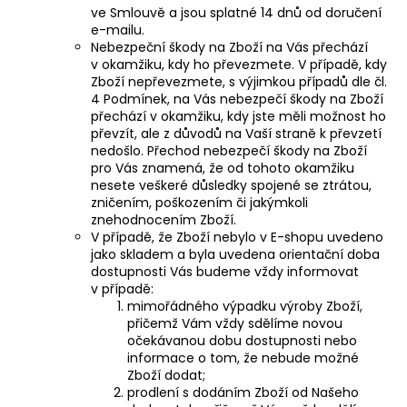
ve Smlouvě a jsou splatné 14 dnů od doručení
e-mailu.
Nebezpeční škody na Zboží na Vás přechází
v okamžiku, kdy ho převezmete. V případě, kdy
Zboží nepřevezmete, s výjimkou případů dle čl.
4 Podmínek, na Vás nebezpečí škody na Zboží
přechází v okamžiku, kdy jste měli možnost ho
převzít, ale z důvodů na Vaší straně k převzetí
nedošlo. Přechod nebezpečí škody na Zboží
pro Vás znamená, že od tohoto okamžiku
nesete veškeré důsledky spojené se ztrátou,
zničením, poškozením či jakýmkoli
znehodnocením Zboží.
V případě, že Zboží nebylo v E-shopu uvedeno
jako skladem a byla uvedena orientační doba
dostupnosti Vás budeme vždy informovat
v případě:
mimořádného výpadku výroby Zboží,
přičemž Vám vždy sdělíme novou
očekávanou dobu dostupnosti nebo
informace o tom, že nebude možné
Zboží dodat;
prodlení s dodáním Zboží od Našeho