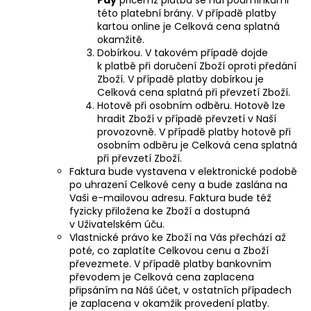
této platební brány. V případě platby
kartou online je Celková cena splatná
okamžitě.
Dobírkou. V takovém případě dojde
k platbě při doručení Zboží oproti předání
Zboží. V případě platby dobírkou je
Celková cena splatná při převzetí Zboží.
Hotově při osobním odběru. Hotově lze
hradit Zboží v případě převzetí v Naší
provozovně. V případě platby hotově při
osobním odběru je Celková cena splatná
při převzetí Zboží.
Faktura bude vystavena v elektronické podobě
po uhrazení Celkové ceny a bude zaslána na
Vaši e-mailovou adresu. Faktura bude též
fyzicky přiložena ke Zboží a dostupná
v Uživatelském úču.
Vlastnické právo ke Zboží na Vás přechází až
poté, co zaplatíte Celkovou cenu a Zboží
převezmete. V případě platby bankovním
převodem je Celková cena zaplacena
připsáním na Náš účet, v ostatních případech
je zaplacena v okamžik provedení platby.