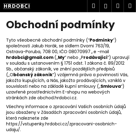
K
Přejít
Hledat
Náku
M
Přihlášen
na
o
obsah
Zpět
Zpět
košík
š
Obchodní podmínky
í
C
k
o
Tyto všeobecné obchodní podmínky (“
Podmínky
”)
společnosti Jakub Horák, se sídlem Dvorni 763/19,
p
Ostrava-Poruba, 708 00, IČO 08070997
,
e
-mail
o
hrdobci@gmail.com
(„
My
” nebo „P
rodávající
”) upravují
t
v souladu s ustanovením § 1751 odst. 1 zákona č. 89/2012
Sb., občanský zákoník, ve znění pozdějších předpisů
ř
(„O
bčanský zákoník
“) vzájemná práva a povinnosti Vás,
e
jakožto kupujících, a Nás, jakožto prodávajících, vzniklá v
souvislosti nebo na základě kupní smlouvy („
Smlouva
“)
b
uzavřené prostřednictvím E-shopu na webových
u
stránkách zde obchod.hrdobci.cz.
j
Všechny informace o zpracování Vašich osobních údajů
e
jsou obsaženy v Zásadách zpracování osobních údajů,
která naleznete zde
t
https://vstupenky.hrdobci.cz/zpracovani-osobnich-
e
udaju/.
n