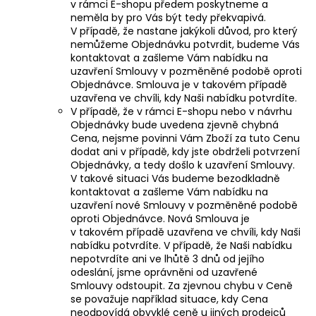
v rámci E-shopu předem poskytneme a
neměla by pro Vás být tedy překvapivá.
V případě, že nastane jakýkoli důvod, pro který
nemůžeme Objednávku potvrdit, budeme Vás
kontaktovat a zašleme Vám nabídku na
uzavření Smlouvy v pozměněné podobě oproti
Objednávce. Smlouva je v takovém případě
uzavřena ve chvíli, kdy Naši nabídku potvrdíte.
V případě, že v rámci E-shopu nebo v návrhu
Objednávky bude uvedena zjevně chybná
Cena, nejsme povinni Vám Zboží za tuto Cenu
dodat ani v případě, kdy jste obdrželi potvrzení
Objednávky, a tedy došlo k uzavření Smlouvy.
V takové situaci Vás budeme bezodkladně
kontaktovat a zašleme Vám nabídku na
uzavření nové Smlouvy v pozměněné podobě
oproti Objednávce. Nová Smlouva je
v takovém případě uzavřena ve chvíli, kdy Naši
nabídku potvrdíte. V případě, že Naši nabídku
nepotvrdíte ani ve lhůtě 3 dnů od jejího
odeslání, jsme oprávněni od uzavřené
Smlouvy odstoupit. Za zjevnou chybu v Ceně
se považuje například situace, kdy Cena
neodpovídá obvyklé ceně u jiných prodejců