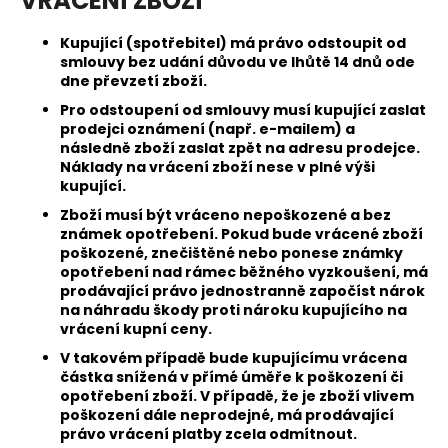
VRÁCENÍ ZBOŽÍ
Kupující (spotřebitel) má právo odstoupit od
smlouvy bez udání důvodu ve lhůtě 14 dnů ode
dne převzetí zboží.
Pro odstoupení od smlouvy musí kupující zaslat
prodejci oznámení (např. e-mailem) a
následně zboží zaslat zpět na adresu prodejce.
Náklady na vrácení zboží nese v plné výši
kupující.
Zboží musí být vráceno nepoškozené a bez
známek opotřebení. Pokud bude vrácené zboží
poškozené, znečištěné nebo ponese známky
opotřebení nad rámec běžného vyzkoušení, má
prodávající právo jednostranně započíst nárok
na náhradu škody proti nároku kupujícího na
vrácení kupní ceny.
V takovém případě bude kupujícímu vrácena
částka snížená v přímé úměře k poškození či
opotřebení zboží. V případě, že je zboží vlivem
poškození dále neprodejné, má prodávající
právo vrácení platby zcela odmítnout.