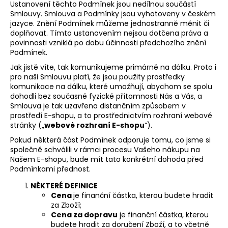
Ustanovení těchto Podmínek jsou nedílnou součástí
a
Smlouvy. Smlouva a Podmínky jsou vyhotoveny v českém
j
jazyce. Znění Podmínek můžeme jednostranně měnit či
doplňovat. Tímto ustanovením nejsou dotčena práva a
í
povinnosti vzniklá po dobu účinnosti předchozího znění
t
Podmínek.
?
Jak jistě víte, tak komunikujeme primárně na dálku. Proto i
pro naši Smlouvu platí, že jsou použity prostředky
komunikace na dálku, které umožňují, abychom se spolu
dohodli bez současné fyzické přítomnosti Nás a Vás, a
Smlouva je tak uzavřena distančním způsobem v
prostředí E-shopu, a to prostřednictvím rozhraní webové
HLEDAT
stránky („
webové rozhraní E-shopu
“).
Pokud některá část Podmínek odporuje tomu, co jsme si
společně schválili v rámci procesu Vašeho nákupu na
Našem E-shopu, bude mít tato konkrétní dohoda před
Podmínkami přednost.
NĚKTERÉ DEFINICE
Cena
je finanční částka, kterou budete hradit
za Zboží;
Cena za dopravu
je finanční částka, kterou
budete hradit za doručení Zboží, a to včetně