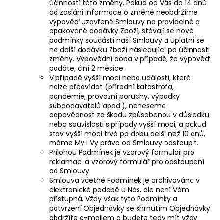
účinností této změny. Pokud od Vás do 14 dnů
od zaslání informace o změně neobdržíme
výpověď uzavřené Smlouvy na pravidelné a
opakované dodávky Zboží, stávají se nové
podmínky součástí naší Smlouvy a uplatní se
na další dodávku Zboží následující po účinnosti
změny. Výpovědní doba v případě, že výpověď
podáte, činí 2 měsíce.
V případě vyšší moci nebo událostí, které
nelze předvídat (přírodní katastrofa,
pandemie, provozní poruchy, výpadky
subdodavatelů apod.), neneseme
odpovědnost za škodu způsobenou v důsledku
nebo souvislosti s případy vyšší moci, a pokud
stav vyšší moci trvá po dobu delší než 10 dnů,
máme My i Vy právo od Smlouvy odstoupit.
Přílohou Podmínek je vzorový formulář pro
reklamaci a vzorový formulář pro odstoupení
od Smlouvy.
Smlouva včetně Podmínek je archivována v
elektronické podobě u Nás, ale není Vám
přístupná. Vždy však tyto Podmínky a
potvrzení Objednávky se shrnutím Objednávky
obdržíte e-mailem a budete tedy mít vždy