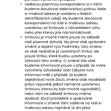
Veškerou písemnou korespondenci si s Vámi
budeme doručovat elektronickou poštou. Naše
e-mailová adresa je uvedena u Našich
identifikačních údajů. My budeme doručovat
korespondenci na Vaši e-mailovou adresu
uvedenou ve Smlouvě, v Uživatelském účtu
nebo přes kterou jste nás kontaktovali.
Smlouvu je možné měnit pouze na základě
naší písemné dohody. My jsme však oprávněni
změnit a doplnit tyto Podmínky, tato změna
se však nedotkne již uzavřených Smluv, ale
pouze Smluv, které budou uzavřeny po
účinnosti této změny. O změně Vás však
budeme informovat pouze v případě, že máte
vytvořený Uživatelský účet (abyste tuto
informaci měli v případě, že budete
objednávat nové Zboží, změna však nezakládá
právo výpovědi, jelikož nemáme uzavřenou
Smlouvu, kterou by bylo možné vypovědět),
nebo Vám na základě Smlouvy máme
dodávat Zboží pravidelně a opakovaně.
Informace o změně Vám zašleme na Vaši e-
mailovou adresu nejméně 14 dní před