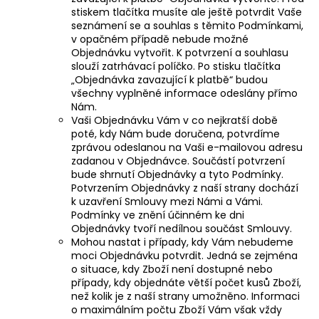
stiskem tlačítka musíte ale ještě potvrdit Vaše
seznámení se a souhlas s těmito Podmínkami,
v opačném případě nebude možné
Objednávku vytvořit. K potvrzení a souhlasu
slouží zatrhávací políčko. Po stisku tlačítka
„Objednávka zavazující k platbě“ budou
všechny vyplněné informace odeslány přímo
Nám.
Vaši Objednávku Vám v co nejkratší době
poté, kdy Nám bude doručena, potvrdíme
zprávou odeslanou na Vaši e-mailovou adresu
zadanou v Objednávce. Součástí potvrzení
bude shrnutí Objednávky a tyto Podmínky.
Potvrzením Objednávky z naší strany dochází
k uzavření Smlouvy mezi Námi a Vámi.
Podmínky ve znění účinném ke dni
Objednávky tvoří nedílnou součást Smlouvy.
Mohou nastat i případy, kdy Vám nebudeme
moci Objednávku potvrdit. Jedná se zejména
o situace, kdy Zboží není dostupné nebo
případy, kdy objednáte větší počet kusů Zboží,
než kolik je z naší strany umožněno. Informaci
o maximálním počtu Zboží Vám však vždy