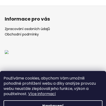
Z
á
Informace pro vás
p
a
Zpracování osobních údajů
t
Obchodní podmínky
í
Používáme cookies, abychom Vám umožnili
pohodlné prohlížení webu a díky analýze provozu
webu neustále zlepšovali jeho funkce, výkon a
použitelnost.
Více informací
Nastavení