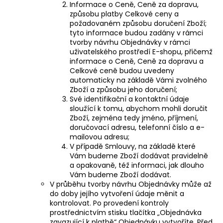
Informace o Ceně, Ceně za dopravu,
způsobu platby Celkové ceny a
požadovaném způsobu doručení Zboží;
tyto informace budou zadány v rámci
tvorby návrhu Objednávky v rámci
uživatelského prostředí E-shopu, přičemž
informace o Ceně, Ceně za dopravu a
Celkové ceně budou uvedeny
automaticky na základě Vámi zvolného
Zboží a způsobu jeho doručení;
Své identifikační a kontaktní údaje
sloužící k tomu, abychom mohli doručit
Zboží, zejména tedy jméno, příjmení,
doručovací adresu, telefonní číslo a e-
mailovou adresu;
V případě Smlouvy, na základě které
Vám budeme Zboží dodávat pravidelně
a opakovaně, též informaci, jak dlouho
Vám budeme Zboží dodávat.
V průběhu tvorby návrhu Objednávky může až
do doby jejího vytvoření údaje měnit a
kontrolovat. Po provedení kontroly
prostřednictvím stisku tlačítka „Objednávka
zavazující k platbě“ Objednávku vytvoříte. Před