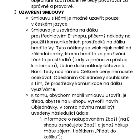
objednání Zboží budeme tedy považovat za
správné a pravdivé.
UZAVŘENÍ SMLOUVY
Smlouvu s Námi je možné uzavřít pouze
v českém jazyce.
Smlouva je uzavírána na dálku
prostřednictvím E-shopu, přičemž náklady na
použití komunikačních prostředků na dálku
hradíte Vy. Tyto náklady se však nijak neliší od
základní sazby, kterou hradíte za používání
těchto prostředků (tedy zejména za přístup
k internetu), žádné další náklady účtované
Námi tedy nad rámec Celkové ceny nemusíte
očekávat. Odesláním Objednávky souhlasíte
s tím, že prostředky komunikace na dálku
využíváme.
K tomu, abychom mohli Smlouvu uzavřít, je
třeba, abyste na E-shopu vytvořili návrh
Objednávky. V tomto návrhu musí být
uvedeny následující údaje:
Informace o nakupovaném Zboží (na E-
shopu označujete Zboží, o jehož nákup
máte zájem, tlačítkem „Přidat do
košíku“);