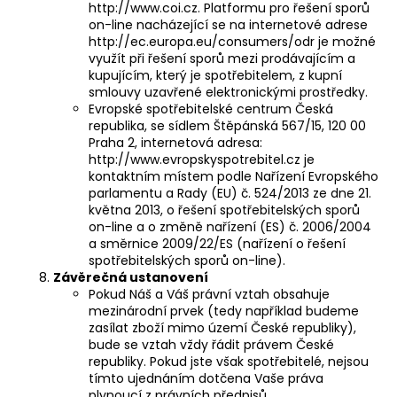
http://www.coi.cz
. Platformu pro řešení sporů
on-line nacházející se na internetové adrese
http://ec.europa.eu/consumers/odr
je možné
využít při řešení sporů mezi prodávajícím a
kupujícím, který je spotřebitelem, z kupní
smlouvy uzavřené elektronickými prostředky.
Evropské spotřebitelské centrum Česká
republika, se sídlem Štěpánská 567/15, 120 00
Praha 2, internetová adresa:
http://www.evropskyspotrebitel.cz
je
kontaktním místem podle Nařízení Evropského
parlamentu a Rady (EU) č. 524/2013 ze dne 21.
května 2013, o řešení spotřebitelských sporů
on-line a o změně nařízení (ES) č. 2006/2004
a směrnice 2009/22/ES (nařízení o řešení
spotřebitelských sporů on-line).
Závěrečná ustanovení
Pokud Náš a Váš právní vztah obsahuje
mezinárodní prvek (tedy například budeme
zasílat zboží mimo území České republiky),
bude se vztah vždy řádit právem České
republiky. Pokud jste však spotřebitelé, nejsou
tímto ujednáním dotčena Vaše práva
plynoucí z právních předpisů.