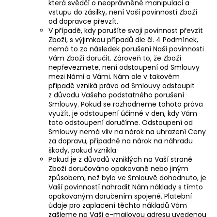
která svědčí o neoprávněné manipulaci a
vstupu do zásilky, není Vaší povinností Zboží
od dopravce převzít.
V případě, kdy porušíte svoji povinnost převzít
Zboží, s výjimkou případů dle čl. 4 Podmínek,
nemá to za následek porušení Naší povinnosti
Vám Zboží doručit. Zároveň to, že Zboží
nepřevezmete, není odstoupení od Smlouvy
mezi Námi a Vámi. Nám ale v takovém
případě vzniká právo od Smlouvy odstoupit
z důvodu Vašeho podstatného porušení
Smlouvy. Pokud se rozhodneme tohoto práva
využít, je odstoupení účinné v den, kdy Vám
toto odstoupení doručíme. Odstoupení od
Smlouvy nemá vliv na nárok na uhrazení Ceny
za dopravu, případně na nárok na náhradu
škody, pokud vznikla.
Pokud je z důvodů vzniklých na Vaší straně
Zboží doručováno opakovaně nebo jiným
způsobem, než bylo ve Smlouvě dohodnuto, je
Vaší povinností nahradit Nám náklady s tímto
opakovaným doručením spojené. Platební
údaje pro zaplacení těchto nákladů Vám
zašleme na Vaši e-mailovou adresu uvedenou