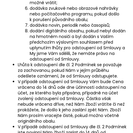
možné vrátit;
dodávka zvukové nebo obrazové nahrávky
nebo počítačového programu, pokud došlo
k porušení původního obalu;
dodávka novin, periodik nebo časopisů;
dodání digitálního obsahu, pokud nebyl dodán
na hmotném nosiči a byl dodán s Vaším
předchozím výslovným souhlasem před
uplynutím lhůty pro odstoupení od Smlouvy a
My jsme Vám sdělili, že nemáte právo na
odstoupení od Smlouvy.
Lhůta k odstoupení dle čl. 2 Podmínek se považuje
za zachovanou, pokud Nám v jejím průběhu
odešlete oznámení, že od Smlouvy odstupujete.
V případě odstoupení od Smlouvy Vám bude Cena
vrácena do 14 dnů ode dne účinnosti odstoupení na
účet, ze kterého byla připsána, případně na účet
zvolený odstoupení od Smlouvy. Částka však
nebude vrácena dříve, než Nám Zboží vrátíte či než
prokážete, že došlo k jeho zaslání zpět Nám. Zboží
Nám prosím vracejte čisté, pokud možno včetně
originálního obalu.
V případě odstoupení od Smlouvy dle čl. 2 Podmínek
jste povinní Nám Zboží zaslat do 14 dnů od