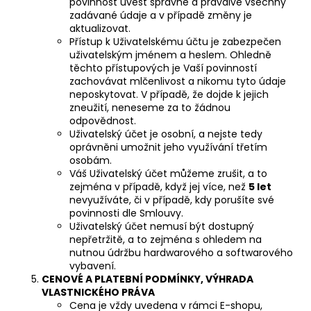
povinnost uvést správně a pravdivě všechny
zadávané údaje a v případě změny je
aktualizovat.
Přístup k Uživatelskému účtu je zabezpečen
uživatelským jménem a heslem. Ohledně
těchto přístupových je Vaší povinností
zachovávat mlčenlivost a nikomu tyto údaje
neposkytovat. V případě, že dojde k jejich
zneužití, neneseme za to žádnou
odpovědnost.
Uživatelský účet je osobní, a nejste tedy
oprávněni umožnit jeho využívání třetím
osobám.
Váš Uživatelský účet můžeme zrušit, a to
zejména v případě, když jej více, než
5 let
nevyužíváte, či v případě, kdy porušíte své
povinnosti dle Smlouvy.
Uživatelský účet nemusí být dostupný
nepřetržitě, a to zejména s ohledem na
nutnou údržbu hardwarového a softwarového
vybavení.
CENOVÉ
A PLATEBNÍ PODMÍNKY, VÝHRADA
VLASTNICKÉHO PRÁVA
Cena je vždy uvedena v rámci E-shopu,