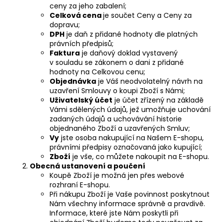
ceny za jeho zabalení;
Celková cena
je součet Ceny a Ceny za
dopravu;
DPH
je daň z přidané hodnoty dle platných
právních předpisů;
Faktura
je daňový doklad vystavený
v souladu se zákonem o dani z přidané
hodnoty na Celkovou cenu;
Objednávka
je Váš neodvolatelný návrh na
uzavření Smlouvy o koupi Zboží s Námi;
Uživatelský účet
je účet zřízený na základě
Vámi sdělených údajů, jež umožňuje uchování
zadaných údajů a uchovávání historie
objednaného Zboží a uzavřených Smluv;
Vy
jste osoba nakupující na Našem E-shopu,
právními předpisy označovaná jako kupující;
Zboží
je vše, co můžete nakoupit na E-shopu.
Obecná ustanovení a poučení
Koupě Zboží je možná jen přes webové
rozhraní E-shopu.
Při nákupu Zboží je Vaše povinnost poskytnout
Nám všechny informace správně a pravdivě.
Informace, které jste Nám poskytli při