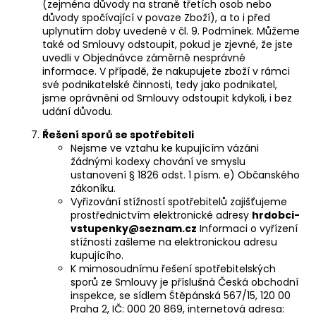
(zejména důvody na straně třetích osob nebo
důvody spočívající v povaze Zboží), a to i před
uplynutím doby uvedené v čl. 9. Podmínek. Můžeme
také od Smlouvy odstoupit, pokud je zjevné, že jste
uvedli v Objednávce záměrně nesprávné
informace. V případě, že nakupujete zboží v rámci
své podnikatelské činnosti, tedy jako podnikatel,
jsme oprávněni od Smlouvy odstoupit kdykoli, i bez
udání důvodu.
Řešení sporů se spotřebiteli
Nejsme ve vztahu ke kupujícím vázáni
žádnými kodexy chování ve smyslu
ustanovení § 1826 odst. 1 písm. e) Občanského
zákoníku.
Vyřizování stížností spotřebitelů zajišťujeme
prostřednictvím elektronické adresy
hrdobci-
vstupenky@seznam.cz
Informaci o vyřízení
stížnosti zašleme na elektronickou adresu
kupujícího.
K mimosoudnímu řešení spotřebitelských
sporů ze Smlouvy je příslušná Česká obchodní
inspekce, se sídlem Štěpánská 567/15, 120 00
Praha 2, IČ: 000 20 869, internetová adresa: