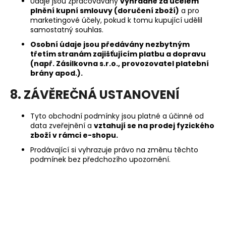
Údaje jsou zpracovávány
výhradně za účelem
plnění kupní smlouvy (doručení zboží)
a pro
marketingové účely, pokud k tomu kupující udělil
samostatný souhlas.
Osobní údaje jsou předávány nezbytným
třetím stranám zajišťujícím platbu a dopravu
(např. Zásilkovna s.r.o., provozovatel platební
brány apod.).
8. ZÁVĚREČNÁ USTANOVENÍ
Tyto obchodní podmínky jsou platné a účinné od
data zveřejnění a
vztahují se na prodej fyzického
zboží v rámci e-shopu.
Prodávající si vyhrazuje právo na změnu těchto
podmínek bez předchozího upozornění.