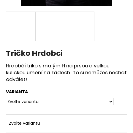
a
j
í
t
?
Tričko Hrdobci
Hrdobčí triko s malým H na prsou a velkou
HLEDAT
kuličkou umění na zádech! To si nemůžeš nechat
odválet!
VARIANTA
Zvolte variantu