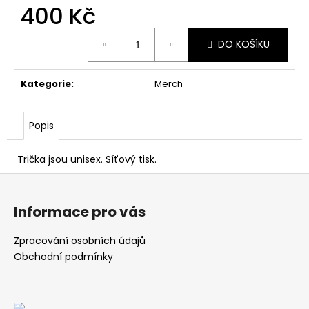
400 Kč
Měrná
DO KOŠÍKU
cena:
Kategorie
:
Merch
Popis
Trička jsou unisex. Síťový tisk.
Z
á
Informace pro vás
p
a
Zpracování osobních údajů
t
Obchodní podmínky
í