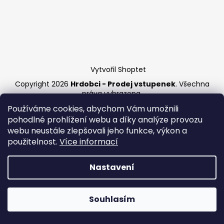
a
j
í
t
?
Vytvořil Shoptet
Copyright 2026
Hrdobci - Prodej vstupenek
. Všechna
práva vyhrazena.
Používáme cookies, abychom Vám umožnili
HLEDAT
pohodlné prohlížení webu a díky analýze provozu
webu neustále zlepšovali jeho funkce, výkon a
použitelnost.
Více informací
Nastavení
Souhlasím